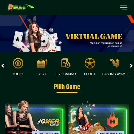
TOGEL
SLOT
LIVE CASINO
SPORT
SABUNG AYAM
TEM
Pilih Game