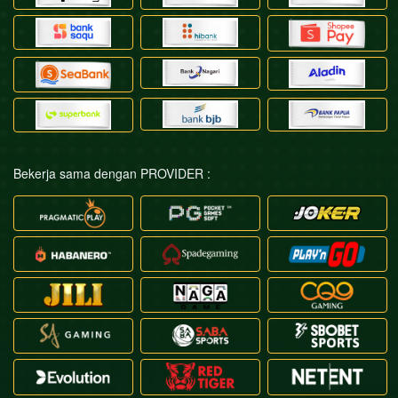
Bekerja sama dengan PROVIDER :