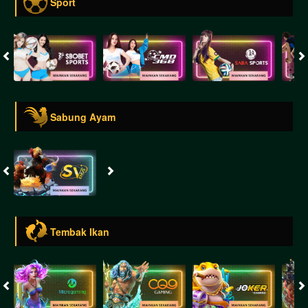
Sport
Sabung Ayam
Tembak Ikan