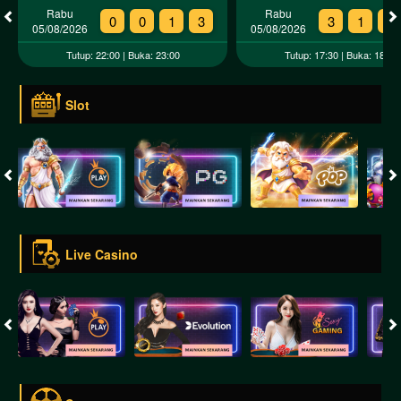
Rabu
Rabu
0
0
1
3
3
1
9
05/08/2026
05/08/2026
Tutup: 22:00 | Buka: 23:00
Tutup: 17:30 | Buka: 18:30
Slot
Live Casino