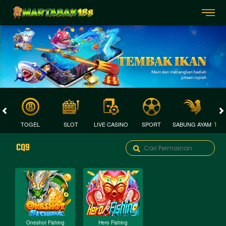
TOGEL
SLOT
LIVE CASINO
SPORT
SABUNG AYAM
TEM
CQ9
Oneshot Fishing
Hero Fishing