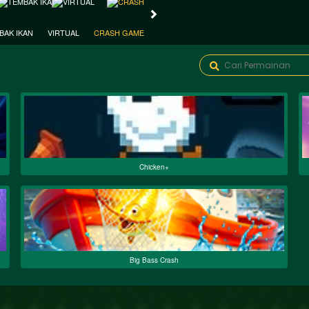
BAK IKAN
VIRTUAL
CRASH GAME
Chicken+
Big Bass Crash