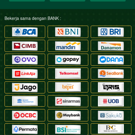
Bekerja sama dengan BANK :