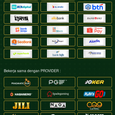
Bekerja sama dengan PROVIDER :