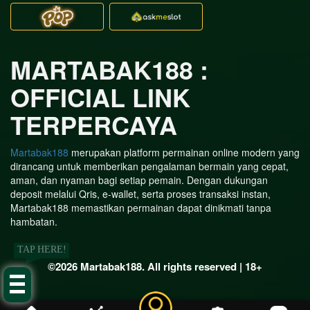
MARTABAK188 :
OFFICIAL LINK
TERPERCAYA
Martabak188
merupakan platform permainan online modern yang
dirancang untuk memberikan pengalaman bermain yang cepat,
aman, dan nyaman bagi setiap pemain. Dengan dukungan
deposit melalui Qris, e-wallet, serta proses transaksi instan,
Martabak188 memastikan permainan dapat dinikmati tanpa
hambatan.
TAP HERE!
©2026 Martabak188. All rights reserved | 18+