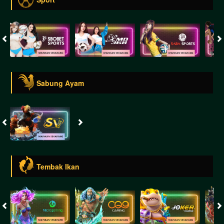
Sabung Ayam
Tembak Ikan