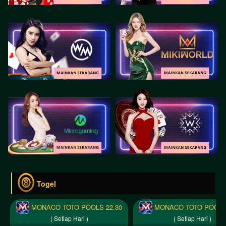
Togel
MONACO TOTO POOLS 22.30
MONACO TOTO POOLS 
( Setiap Hari )
( Setiap Hari )