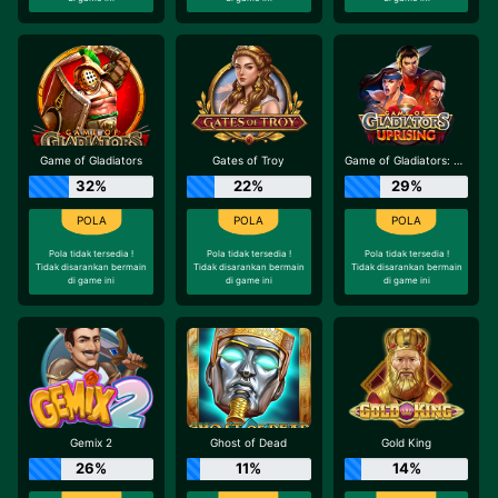
Game of Gladiators
Gates of Troy
Game of Gladiators: Uprising
32%
22%
29%
Pola tidak tersedia !
Pola tidak tersedia !
Pola tidak tersedia !
Tidak disarankan bermain
Tidak disarankan bermain
Tidak disarankan bermain
di game ini
di game ini
di game ini
Gemix 2
Ghost of Dead
Gold King
26%
11%
14%