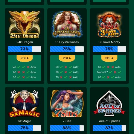
24k Dragon
15 Crystal Roses
3 Clown Monty
73%
75%
75%
40
Auto
50
Auto
80
Auto
80
Auto
90
Auto
Manual 7
50
Auto
70
Auto
60
Auto
5x Magic
7 Sins
Ace of Spades
75%
88%
87%