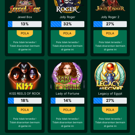
Jewel Box
Jolly Roger
Jolly Roger 2
13%
32%
27%
Pola tidak tersedia !
Pola tidak tersedia !
Pola tidak tersedia !
Tidak disarankan bermain
Tidak disarankan bermain
Tidak disarankan bermain
di game ini
di game ini
di game ini
KISS REELS OF ROCK
Lady of Fortune
Legacy of Egypt
18%
14%
27%
Pola tidak tersedia !
Pola tidak tersedia !
Pola tidak tersedia !
Tidak disarankan bermain
Tidak disarankan bermain
Tidak disarankan bermain
di game ini
di game ini
di game ini