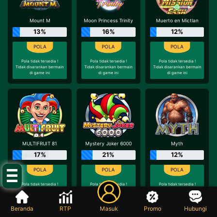
Mount M
Moon Princess Trinity
Muerto en Mictlan
13%
16%
12%
Pola tidak tersedia !
Pola tidak tersedia !
Pola tidak tersedia !
Tidak disarankan bermain
Tidak disarankan bermain
Tidak disarankan bermain
di game ini
di game ini
di game ini
MULTIFRUIT 81
Mystery Joker 6000
Myth
TAP HERE!
17%
21%
12%
Pola tidak tersedia !
Pola tidak tersedia !
Pola tidak tersedia !
Tidak disarankan bermain
Tidak disarankan bermain
Tidak disarankan bermain
di game ini
di game ini
di game ini
Beranda
RTP
Masuk
Promo
Hubungi