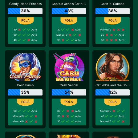
Candy Island Princess
Captain Xeno's Earth Adventure
Cash-a-Cabana
36%
48%
38%
30
Auto
30
Auto
Manual 9
60
Auto
Manual 9
20
Auto
40
Auto
90
Auto
30
Auto
Cash Pump
Cash Vandal
Cat Wilde and the Doom of Dead
35%
54%
42%
90
Auto
80
Auto
Manual 9
Manual 9
30
Auto
40
Auto
Manual 9
30
Auto
Manual 5