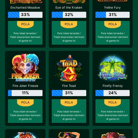
Enchanted Meadow
Eye of the Kraken
Feline Fury
33%
32%
31%
Pola tidak tersedia !
Pola tidak tersedia !
Pola tidak tersedia !
Tidak disarankan bermain
Tidak disarankan bermain
Tidak disarankan bermain
di game ini
di game ini
di game ini
Fire Joker Freeze
Fire Toad
Firefly Frenzy
11%
31%
24%
Pola tidak tersedia !
Pola tidak tersedia !
Pola tidak tersedia !
Tidak disarankan bermain
Tidak disarankan bermain
Tidak disarankan bermain
di game ini
di game ini
di game ini