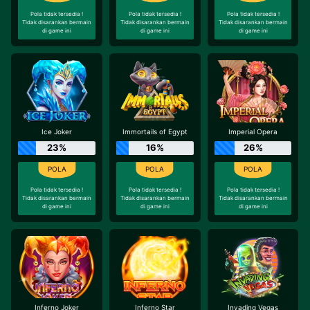
Pola tidak tersedia !
Pola tidak tersedia !
Pola tidak tersedia !
Tidak disarankan bermain
Tidak disarankan bermain
Tidak disarankan bermain
di game ini
di game ini
di game ini
Ice Joker
Immortails of Egypt
Imperial Opera
23%
16%
26%
Pola tidak tersedia !
Pola tidak tersedia !
Pola tidak tersedia !
Tidak disarankan bermain
Tidak disarankan bermain
Tidak disarankan bermain
di game ini
di game ini
di game ini
Inferno Joker
Inferno Star
Invading Vegas