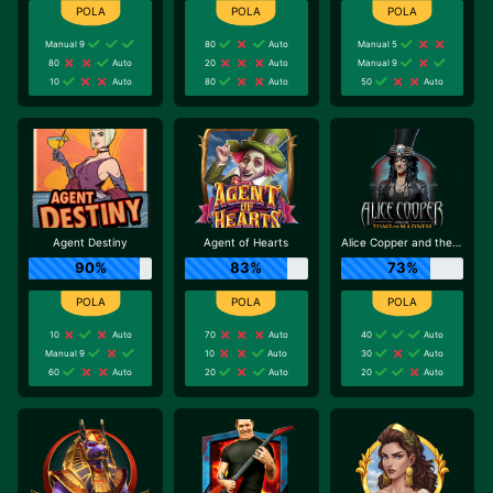
Manual 9
80
Auto
Manual 5
80
Auto
20
Auto
Manual 9
10
Auto
80
Auto
50
Auto
Agent Destiny
Agent of Hearts
Alice Copper and the Tome of Madness
90%
83%
73%
10
Auto
70
Auto
40
Auto
Manual 9
10
Auto
30
Auto
60
Auto
20
Auto
20
Auto