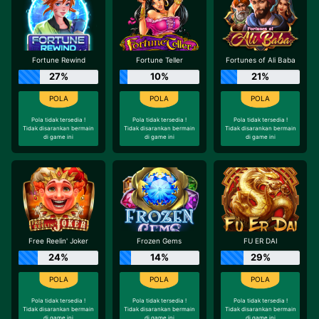
Fortune Rewind
Fortune Teller
Fortunes of Ali Baba
27%
10%
21%
Pola tidak tersedia !
Pola tidak tersedia !
Pola tidak tersedia !
Tidak disarankan bermain
Tidak disarankan bermain
Tidak disarankan bermain
di game ini
di game ini
di game ini
Free Reelin' Joker
Frozen Gems
FU ER DAI
24%
14%
29%
Pola tidak tersedia !
Pola tidak tersedia !
Pola tidak tersedia !
Tidak disarankan bermain
Tidak disarankan bermain
Tidak disarankan bermain
di game ini
di game ini
di game ini