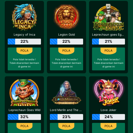
Legacy of Inca
Legion Gold
Leprechaun goes Egypt
22%
22%
21%
Pola tidak tersedia !
Pola tidak tersedia !
Pola tidak tersedia !
Tidak disarankan bermain
Tidak disarankan bermain
Tidak disarankan bermain
di game ini
di game ini
di game ini
Leprechaun Goes Wild
Lord Merlin and The Lady of The Lake
Love Joker
32%
23%
24%