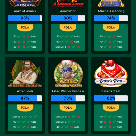
Ankh of Anubis
Annihilator
Athena Ascending
95%
80%
74%
40
Auto
50
Auto
80
Auto
30
Auto
60
Auto
70
Auto
30
Auto
Manual 5
70
Auto
Aztec Idols
Aztec Warrior Princess
Baker's Treat
87%
73%
62%
Manual 9
Manual 9
70
Auto
90
Auto
Manual 3
40
Auto
90
Auto
40
Auto
20
Auto