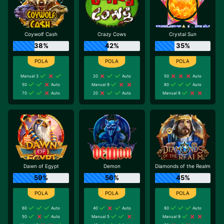
Coywolf Cash
Crazy Cows
Crystal Sun
38%
42%
35%
Manual 3
20
Auto
50
Auto
50
Auto
Manual 9
80
Auto
70
Auto
20
Auto
Manual 9
Dawn of Egypt
Demon
Diamonds of the Realm
59%
56%
45%
60
Auto
40
Auto
80
Auto
50
Auto
Manual 5
Manual 9