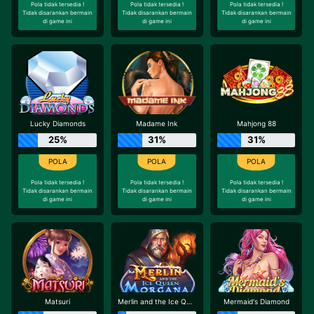
Pola tidak tersedia !
Pola tidak tersedia !
Pola tidak tersedia !
Tidak disarankan bermain
Tidak disarankan bermain
Tidak disarankan bermain
di game ini
di game ini
di game ini
Lucky Diamonds
Madame Ink
Mahjong 88
25%
31%
31%
Pola tidak tersedia !
Pola tidak tersedia !
Pola tidak tersedia !
Tidak disarankan bermain
Tidak disarankan bermain
Tidak disarankan bermain
di game ini
di game ini
di game ini
Matsuri
Merlin and the Ice Queen Morgana
Mermaid's Diamond