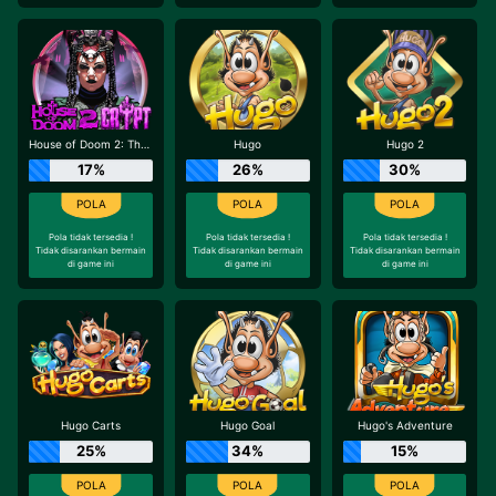
House of Doom 2: The Crypt
Hugo
Hugo 2
17%
26%
30%
Pola tidak tersedia !
Pola tidak tersedia !
Pola tidak tersedia !
Tidak disarankan bermain
Tidak disarankan bermain
Tidak disarankan bermain
di game ini
di game ini
di game ini
Hugo Carts
Hugo Goal
Hugo's Adventure
25%
34%
15%