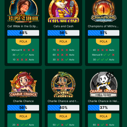
Cat Wilde in the Eclipse of the Sun God
Cats and Cash
Champions of Mithrune
48%
56%
51%
Manual 9
70
Auto
40
Auto
30
Auto
60
Auto
Manual 9
10
Auto
30
Auto
30
Auto
Charlie Chance
Charlie Chance and the Curse of Cleopatra
Charlie Chance in Hell to Pay
56%
40%
37%
20
Auto
50
Auto
60
Auto