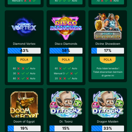
Manual 5
40
Auto
70
Auto
Diamond Vortex
Disco Diamonds
Divine Showdown
43%
58%
17%
60
Auto
60
Auto
Pola tidak tersedia !
Tidak disarankan bermain
30
Auto
Manual 3
di game ini
80
Auto
20
Auto
Doom of Egypt
Dr. Toonz
Dragon Maiden
19%
15%
33%