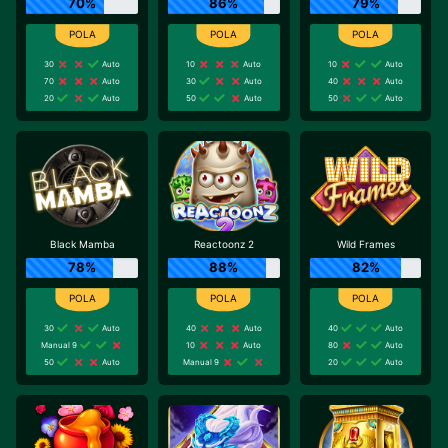
70%
86%
79%
30
Auto
10
Auto
10
Auto
70
Auto
30
Auto
40
Auto
20
Auto
50
Auto
50
Auto
Black Mamba
Reactoonz 2
Wild Frames
78%
88%
82%
30
Auto
40
Auto
40
Auto
Manual 9
10
Auto
80
Auto
50
Auto
Manual 9
20
Auto