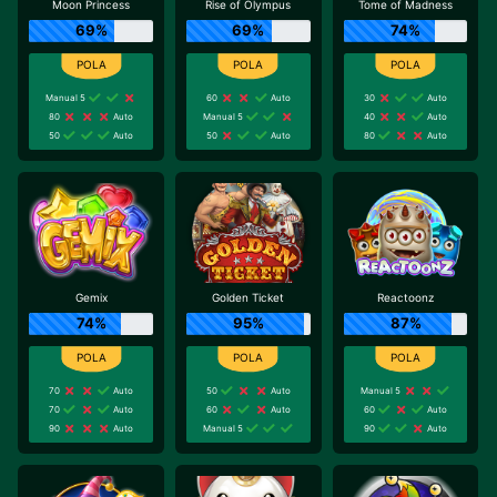
Moon Princess
Rise of Olympus
Tome of Madness
69%
69%
74%
Manual 5
60
Auto
30
Auto
80
Auto
Manual 5
40
Auto
50
Auto
50
Auto
80
Auto
Gemix
Golden Ticket
Reactoonz
74%
95%
87%
70
Auto
50
Auto
Manual 5
70
Auto
60
Auto
60
Auto
90
Auto
Manual 5
90
Auto