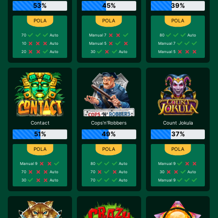
53%
45%
39%
70
Auto
Manual 7
80
Auto
10
Auto
Manual 5
Manual 7
20
Auto
30
Auto
Manual 5
Contact
Cops'n'Robbers
Count Jokula
51%
49%
37%
Manual 9
80
Auto
Manual 9
70
Auto
70
Auto
30
Auto
30
Auto
70
Auto
Manual 9