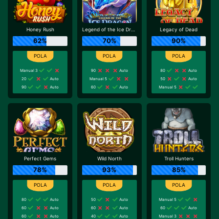
Honey Rush
Legend of the Ice Dragon
Legacy of Dead
62%
70%
90%
Manual 3
90
Auto
80
Auto
20
Auto
Manual 5
50
Auto
90
Auto
60
Auto
Manual 5
Perfect Gems
Wild North
Troll Hunters
78%
93%
85%
80
Auto
50
Auto
Manual 5
60
Auto
60
Auto
60
Auto
60
Auto
40
Auto
Manual 3