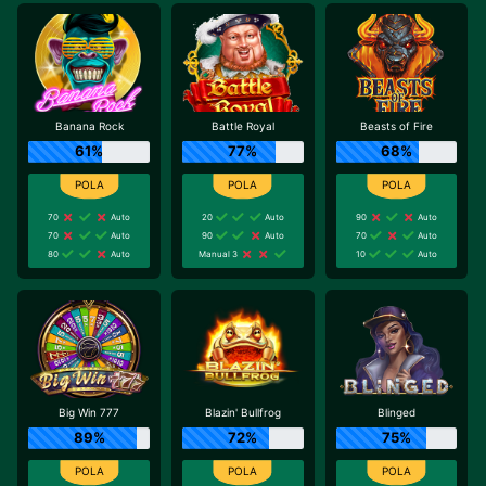
Banana Rock
Battle Royal
Beasts of Fire
61%
77%
68%
70
Auto
20
Auto
90
Auto
70
Auto
90
Auto
70
Auto
80
Auto
Manual 3
10
Auto
Big Win 777
Blazin' Bullfrog
Blinged
89%
72%
75%