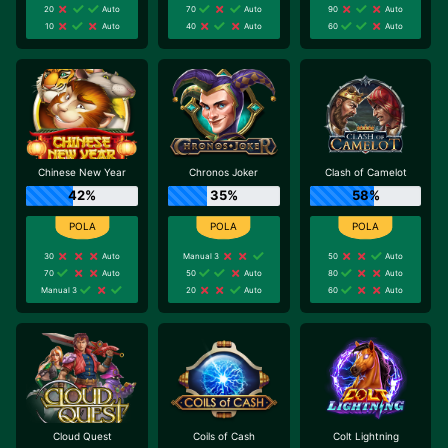
20
Auto
70
Auto
90
Auto
10
Auto
40
Auto
60
Auto
Chinese New Year
Chronos Joker
Clash of Camelot
42%
35%
58%
30
Auto
Manual 3
50
Auto
70
Auto
50
Auto
80
Auto
Manual 3
20
Auto
60
Auto
Cloud Quest
Coils of Cash
Colt Lightning