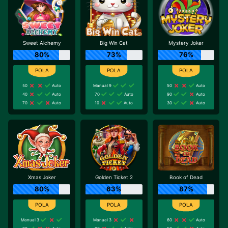
Sweet Alchemy
Big Win Cat
Mystery Joker
80%
73%
76%
50
Auto
Manual 9
50
Auto
40
Auto
70
Auto
90
Auto
70
Auto
10
Auto
30
Auto
Xmas Joker
Golden Ticket 2
Book of Dead
80%
63%
87%
Manual 3
Manual 3
60
Auto