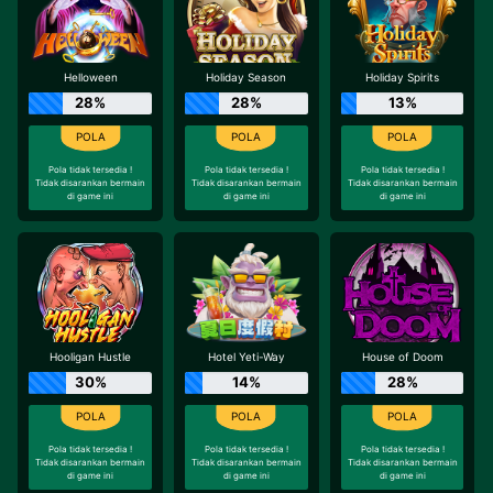
Helloween
Holiday Season
Holiday Spirits
28%
28%
13%
Pola tidak tersedia !
Pola tidak tersedia !
Pola tidak tersedia !
Tidak disarankan bermain
Tidak disarankan bermain
Tidak disarankan bermain
di game ini
di game ini
di game ini
Hooligan Hustle
Hotel Yeti-Way
House of Doom
30%
14%
28%
Pola tidak tersedia !
Pola tidak tersedia !
Pola tidak tersedia !
Tidak disarankan bermain
Tidak disarankan bermain
Tidak disarankan bermain
di game ini
di game ini
di game ini