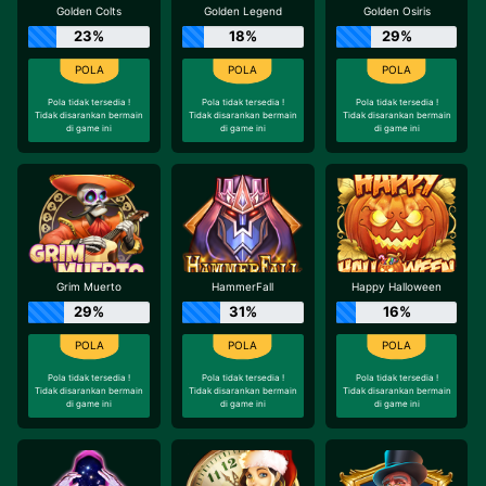
Golden Colts
Golden Legend
Golden Osiris
23%
18%
29%
Pola tidak tersedia !
Pola tidak tersedia !
Pola tidak tersedia !
Tidak disarankan bermain
Tidak disarankan bermain
Tidak disarankan bermain
di game ini
di game ini
di game ini
Grim Muerto
HammerFall
Happy Halloween
29%
31%
16%
Pola tidak tersedia !
Pola tidak tersedia !
Pola tidak tersedia !
Tidak disarankan bermain
Tidak disarankan bermain
Tidak disarankan bermain
di game ini
di game ini
di game ini