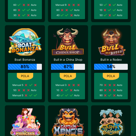
60
Auto
Manual 9
50
Auto
80
Auto
60
Auto
10
Auto
30
Auto
40
Auto
50
Auto
Boat Bonanza
Bull in a China Shop
Bull in a Rodeo
85%
67%
54%
Manual 5
Manual 3
70
Auto
50
Auto
10
Auto
60
Auto
Manual 5
40
Auto
90
Auto