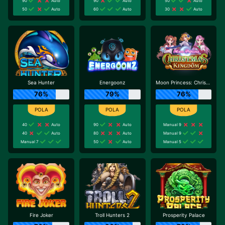
90
Auto
90
Auto
50
Auto
50
Auto
60
Auto
30
Auto
Sea Hunter
Energoonz
Moon Princess: Christmas Kingdom
76%
79%
76%
40
Auto
90
Auto
Manual 9
40
Auto
80
Auto
Manual 9
Manual 7
50
Auto
Manual 5
Fire Joker
Troll Hunters 2
Prosperity Palace