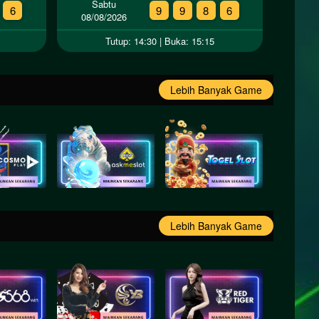
Sabtu
6
9
9
8
6
08/08/2026
Tutup: 14:30 | Buka: 15:15
Lebih Banyak Game
Lebih Banyak Game