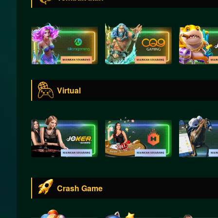
Virtual
Crash Game