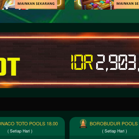
IDR
2,903
NACO TOTO POOLS 18.00
BOROBUDUR POOLS 2
( Setiap Hari )
( Setiap Hari )