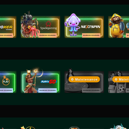
⚙ Maintenance
⚙ Main