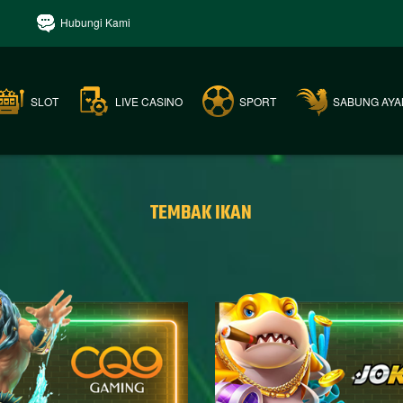
i
Hubungi Kami
SLOT
LIVE CASINO
SPORT
SABUNG AY
TEMBAK IKAN