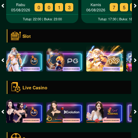
Rabu
Kamis
0
0
1
3
7
5
4
05/08/2026
06/08/2026
Tutup: 22:00 | Buka: 23:00
Tutup: 17:30 | Buka: 18:30
Slot
Live Casino