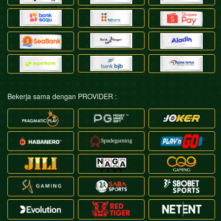
Bekerja sama dengan PROVIDER :