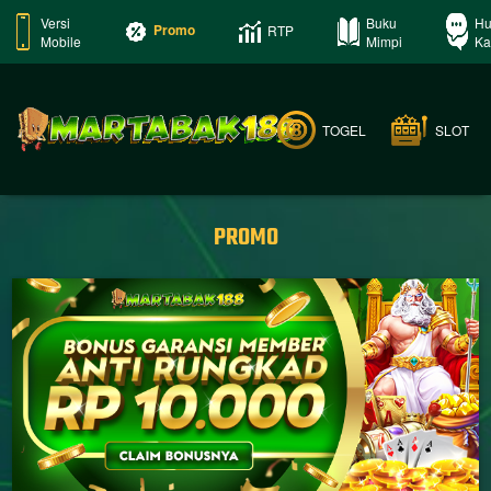
Versi
Buku
Hu
Promo
RTP
Mobile
Mimpi
Ka
TOGEL
SLOT
PROMO