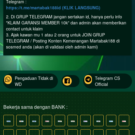
Telegram :
https://t.me/martabak188id
(KLIK LANGSUNG)
2. Di GRUP TELEGRAM jangan sertakan id, hanya perlu info
"KLAIM GARANSI MEMBER 10k" dan admin akan memberikan
contact untuk klaim
3. Ajak kawan mu 1 atau 2 orang untuk JOIN GRUP
TELEGRAM / Posting Konten Kemenangan Martabak188 di
sosmed anda (akan di validasi oleh admin kami)
Pengaduan Tidak di
Telegram CS
WD
Official
Bekerja sama dengan BANK :