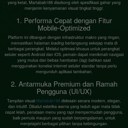
yang ketat, Martabak188 disokong oleh spesifikasi gahar yang
menjamin kenyamanan visual tingkat tinggi:
1. Performa Cepat dengan Fitur
Mobile-Optimized
Platform ini dibangun dengan infrastruktur makro yang ringan,
memastikan halaman
loading
berlangsung sekejap mata di
berbagai perangkat. Melalui optimasi khusus untuk perangkat
seluler seperti Android dan iOS, pemain dapat menikmati navigasi
yang mulus dan bebas hambatan (
lag
) bahkan saat
menggunakan koneksi internet seluler standar tanpa perlu
mengunduh aplikasi tambahan.
2. Antarmuka Premium dan Ramah
Pengguna (UI/UX)
Tampilan visual
Martabak188
didesain secara modern, elegan,
dan intuitif. Dibalut estetika warna yang teduh agar mata tidak
cepat lelah, penataan menu yang rapi mempermudah pengguna,
baik pemula maupun yang sudah berpengalaman, untuk
menjelajahi berbagai pilihan tanpa kebingungan.