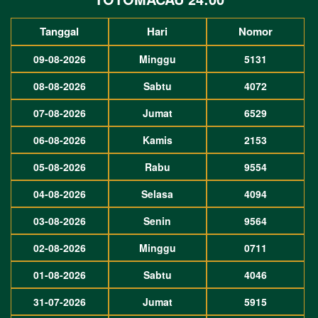
Tanggal
Hari
Nomor
09-08-2026
Minggu
5131
08-08-2026
Sabtu
4072
07-08-2026
Jumat
6529
06-08-2026
Kamis
2153
05-08-2026
Rabu
9554
04-08-2026
Selasa
4094
03-08-2026
Senin
9564
02-08-2026
Minggu
0711
01-08-2026
Sabtu
4046
31-07-2026
Jumat
5915