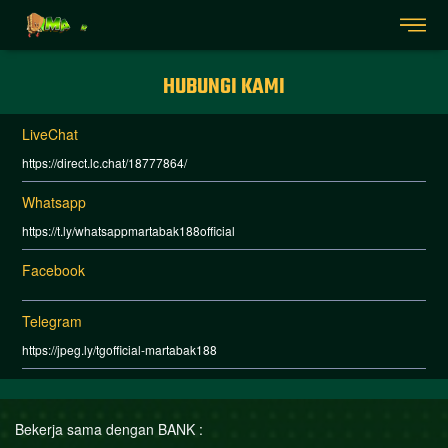
HUBUNGI KAMI
LiveChat
https://direct.lc.chat/18777864/
Whatsapp
https://t.ly/whatsappmartabak188official
Facebook
Telegram
https://jpeg.ly/tgofficial-martabak188
Bekerja sama dengan BANK :